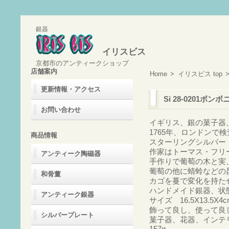
銀器
イリスビス
京都市のアンティークショップ
店舗案内
Home
>
イリスビス top
更新情報・アクセス
Si 28-0201ボン
お問い合わせ
イギリス、銀の菓子器、ボ
1765年、ロンドンで
商品情報
スターリングシルバー 92
作家はトーマス・フリ
アンティーク陶磁器
手作りで葡萄の木と実
葡萄の他に蜻蛉などの
和骨董
カゴを蔓で変化を持た
ハンドメイド銀器、状
アンティーク銀器
サイズ 16.5X13.5
飾って良し、使って良
シルバープレート
菓子器、花器、インテ