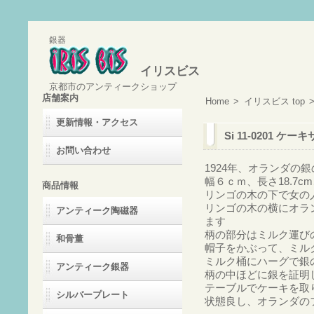
銀器
イリスビス
京都市のアンティークショップ
店舗案内
Home
>
イリスビス top
更新情報・アクセス
Si 11-0201 ケ
お問い合わせ
1924年、オランダの
幅６ｃｍ、長さ18.7cm
商品情報
リンゴの木の下で女の
リンゴの木の横にオラ
アンティーク陶磁器
ます
柄の部分はミルク運び
和骨董
帽子をかぶって、ミル
ミルク桶にハーグで銀
アンティーク銀器
柄の中ほどに銀を証明
テーブルでケーキを取
シルバープレート
状態良し、オランダの