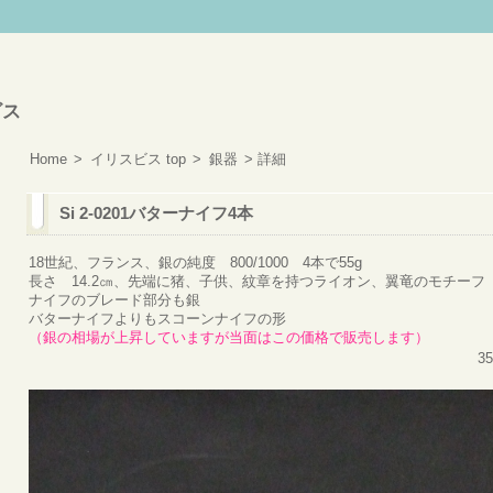
ス
Home
>
イリスビス top
>
銀器
> 詳細
Si 2-0201バターナイフ4本
18世紀、フランス、銀の純度 800/1000 4本で55g
長さ 14.2㎝、先端に猪、子供、紋章を持つライオン、翼竜のモチーフ
ナイフのブレード部分も銀
バターナイフよりもスコーンナイフの形
（銀の相場が上昇していますが当面はこの価格で販売します）
3