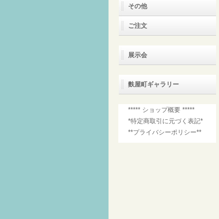
その他
ご注文
展示会
麩屋町ギャラリー
***** ショップ概要 *****
*特定商取引に元づく表記*
**プライバシーポリシー**